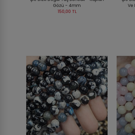
Gözü - 4mm
Ve 
150,00 TL