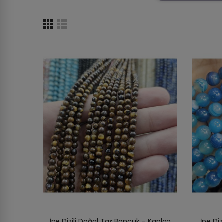
İpe Dizili Doğal Taş Boncuk - Kaplan
İpe Di