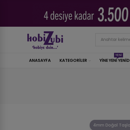
YENİ
ANASAYFA
KATEGORILER
YİNE YENİ YENİ
4mm Doğal Taşla