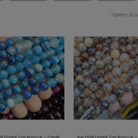
Toplam 22 ür
zili Doğal Taş Boncuk - Çizgili
İpe Dizili Doğal Taş Boncuk 