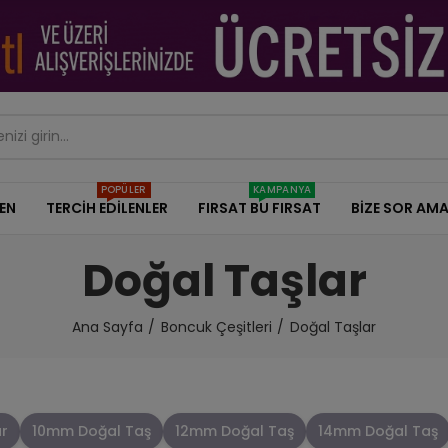
POPÜLER
KAMPANYA
DEN
TERCİH EDİLENLER
FIRSAT BU FIRSAT
BİZE SOR AMA
Doğal Taşlar
Ana Sayfa
Boncuk Çeşitleri
Doğal Taşlar
r
10mm Doğal Taş
12mm Doğal Taş
14mm Doğal Taş