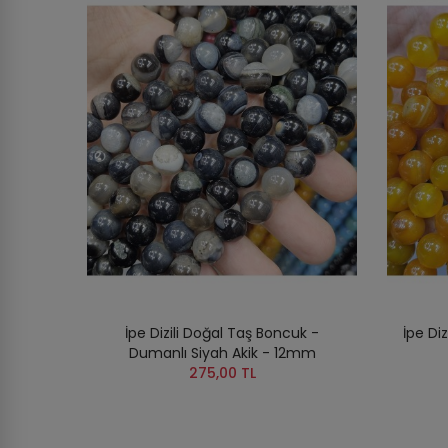
İpe Dizili Doğal Taş Boncuk -
İpe Di
Dumanlı Siyah Akik - 12mm
275,00 TL