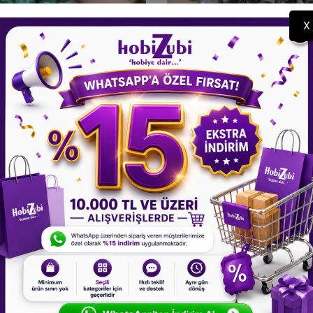
X
zili Doğal Taş Boncuk - Yeşil
İpe Dizili Doğal Taş Boncuk 
larda Çizgili Akik - 10mm
Ve Açık Kahverengi Damarlı
195,00 TL
275,00 TL