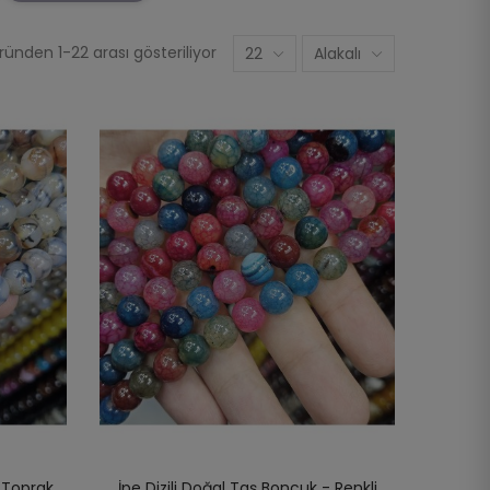
ünden 1-22 arası gösteriliyor
22
Alakalı
- Toprak
İpe Dizili Doğal Taş Boncuk - Renkli