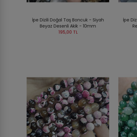
İpe Dizili Doğal Taş Boncuk - Siyah
İpe Di
Beyaz Desenli Akik - 10mm
Re
195,00 TL