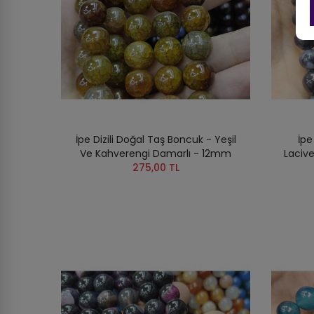
İpe Dizili Doğal Taş Boncuk - Yeşil
İpe
Ve Kahverengi Damarlı - 12mm
Laciv
275,00 TL