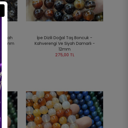
- Siyah
İpe Dizili Doğal Taş Boncuk -
 - 12mm
Kahverengi Ve Siyah Damarlı -
12mm
275,00 TL