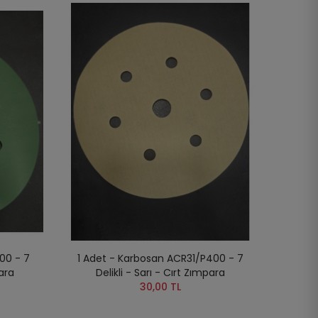
00 - 7
1 Adet - Karbosan ACR31/P400 - 7
para
Delikli - Sarı - Cırt Zımpara
30,00 TL