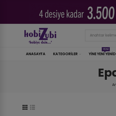
YENİ
ANASAYFA
KATEGORILER
YİNE YENİ YENİ
Ep
A