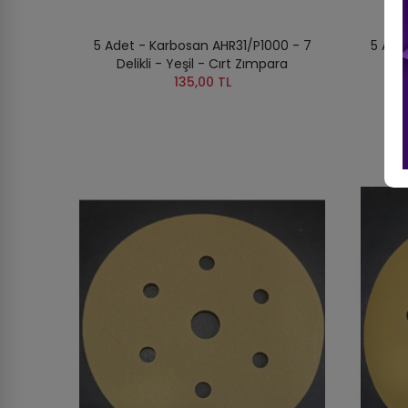
5 Adet - Karbosan AHR31/P1000 - 7
5 Ade
Delikli - Yeşil - Cırt Zımpara
Del
135,00 TL