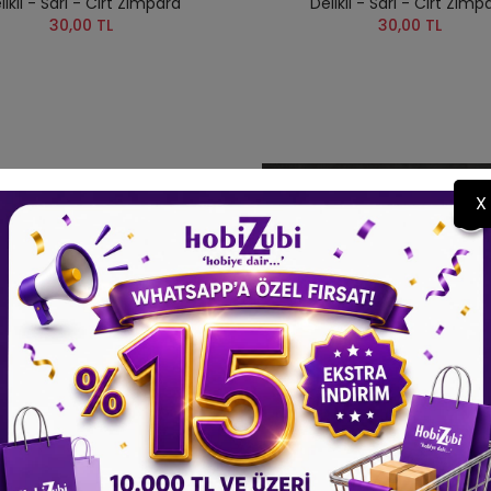
likli - Sarı - Cırt Zımpara
Delikli - Sarı - Cırt Zımp
30,00 TL
30,00 TL
X