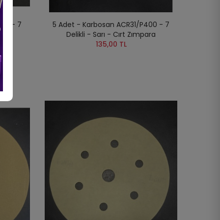
00 - 7
5 Adet - Karbosan ACR31/P400 - 7
para
Delikli - Sarı - Cırt Zımpara
135,00 TL