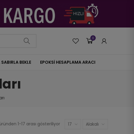
0
0
 SABIRLA BEKLE
EPOKSİ HESAPLAMA ARACI
arı
arı
ründen 1-17 arası gösteriliyor
17
Alakalı