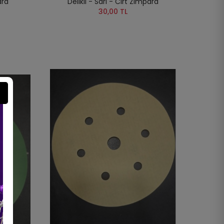
ara
Delikli - Sarı - Cırt Zımpara
30,00 TL