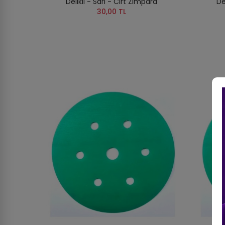
Delikli - Sarı - Cırt Zımpara
De
30,00 TL