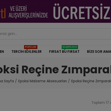
POPÜLER
KAMPANYA
DEN
TERCİH EDİLENLER
FIRSAT BU FIRSAT
BİZE SOR AMA
oksi Reçine Zımparal
na Sayfa
Epoksi Malzeme Aksesuarları
Epoksi Reçine Zımparal
Toplam 17 ü