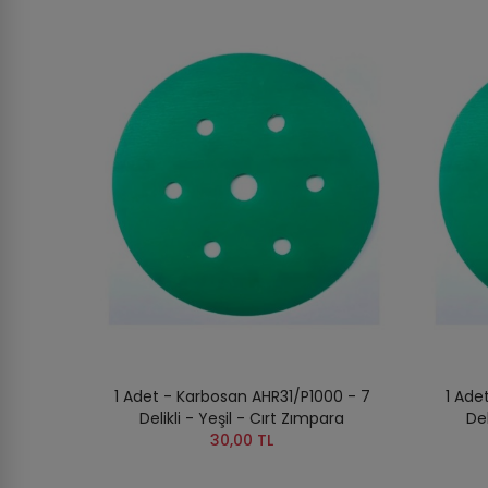
1 Adet - Karbosan AHR31/P1000 - 7
1 Ade
Delikli - Yeşil - Cırt Zımpara
Del
30,00 TL