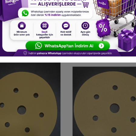
t - Karbosan AHR31/1500 - 7
5 Adet - Karbosan AHR31/20
ikli - Yeşil - Cırt Zımpara
Delikli - Yeşil - Cırt Zım
135,00 TL
135,00 TL