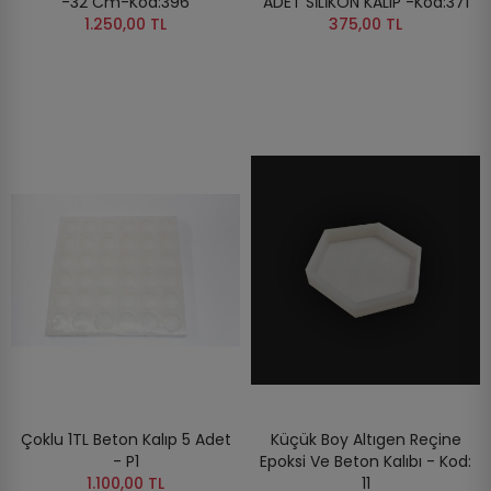
-32 Cm-Kod:396
ADET SİLİKON KALIP -Kod:371
1.250,00 TL
375,00 TL
Çoklu 1TL Beton Kalıp 5 Adet
Küçük Boy Altıgen Reçine
- P1
Epoksi Ve Beton Kalıbı - Kod:
1.100,00 TL
11