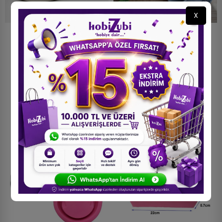
X
Yuvarlak Tealight Mumluk
Beton Saksı Ve Yuvarlak
Silikon Kalıbı
Dekoratif Kalıbı B215
200,00 TL
800,00 TL