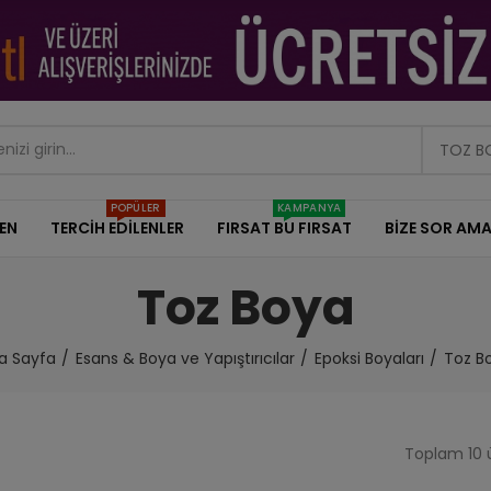
TOZ B
POPÜLER
KAMPANYA
DEN
TERCİH EDİLENLER
FIRSAT BU FIRSAT
BİZE SOR AMA
Toz Boya
a Sayfa
Esans & Boya ve Yapıştırıcılar
Epoksi Boyaları
Toz B
Toplam 10 ü