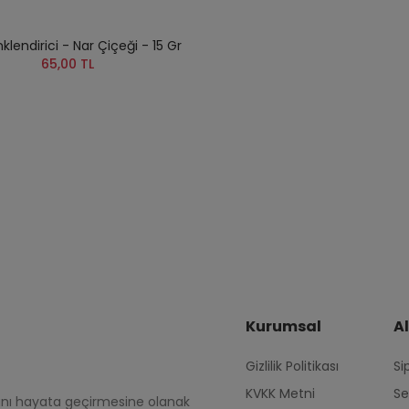
klendirici - Nar Çiçeği - 15 Gr
65,00 TL
Kurumsal
Al
Gizlilik Politikası
Si
KVKK Metni
Se
rını hayata geçirmesine olanak