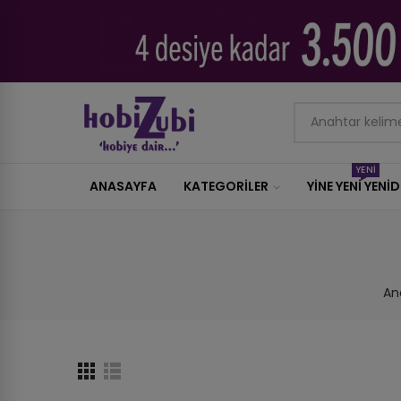
YENİ
ANASAYFA
KATEGORILER
YİNE YENİ YENİ
An