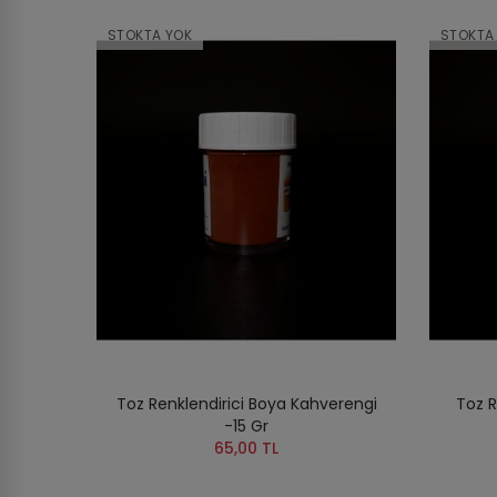
STOKTA YOK
STOKTA
Toz Renklendirici Boya Kahverengi
Toz R
-15 Gr
65,00 TL