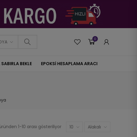
0
0
OYA
 SABIRLA BEKLE
EPOKSİ HESAPLAMA ARACI
oya
ründen 1-10 arası gösteriliyor
10
Alakalı