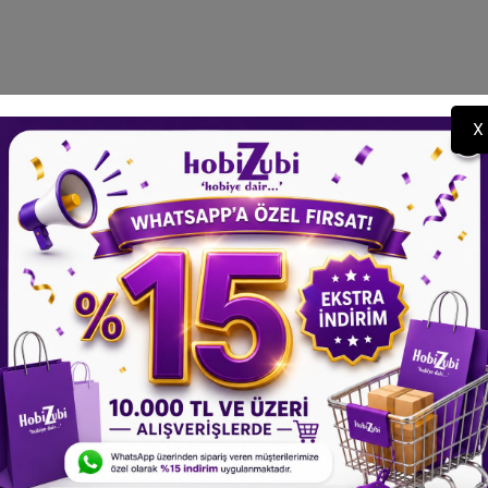
STOKTA YOK
X
Renklendirici - Mor - 15 Gr
Toz Renklendirici - Yeşil - 