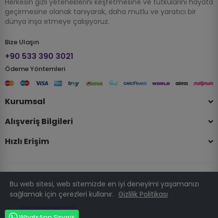
Herkesin gizli yeteneklerini keşfetmesine ve tutkularını hayata
geçirmesine olanak tanıyarak, daha mutlu ve yaratıcı bir
dünya inşa etmeye çalışıyoruz.
Bize Ulaşın
+90 533 390 3021
Ödeme Yöntemleri
Kurumsal
Alışveriş Bilgileri
Hızlı Erişim
Bu web sitesi, web sitemizde en iyi deneyimi yaşamanızı
© 2025 Telif Hakkı Hobizubi.com . Tüm Hakları Saklıdır.
sağlamak için çerezleri kullanır.
Gizlilik Politikası
PRESTATÜRK
Anladım
WhatsApp Sipariş