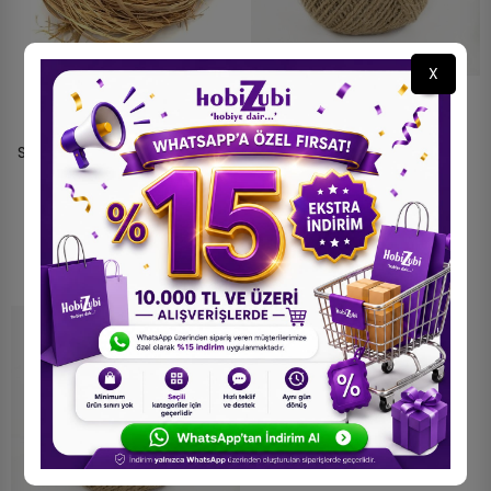
X
Doğal Rafya Kurutulmuş
1 Adet - Jüt İpi Kırnap İp
Saman İp & Craft Rafya İpi -
Naturel
1000 Gr
105,00 TL
900,00 TL