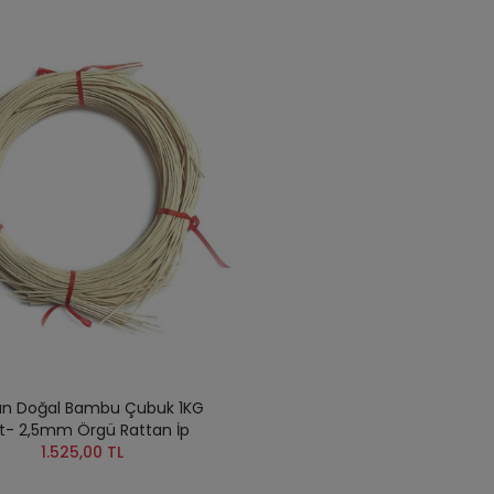
an Doğal Bambu Çubuk 1KG
t- 2,5mm Örgü Rattan İp
1.525,00 TL