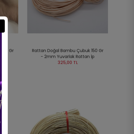
100 Gr
Rattan Doğal Bambu Çubuk 150 Gr
 İp
- 2mm Yuvarlak Rattan İp
325,00 TL