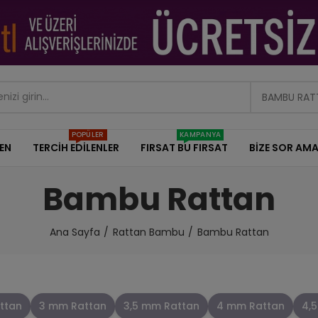
BAMBU RAT
POPÜLER
KAMPANYA
DEN
TERCİH EDİLENLER
FIRSAT BU FIRSAT
BİZE SOR AMA
Bambu Rattan
Ana Sayfa
Rattan Bambu
Bambu Rattan
ttan
3 mm Rattan
3,5 mm Rattan
4 mm Rattan
4,