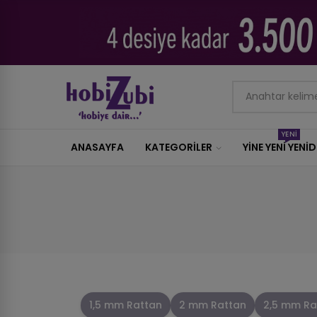
YENİ
ANASAYFA
KATEGORILER
YİNE YENİ YENİ
1,5 mm Rattan
2 mm Rattan
2,5 mm Ra