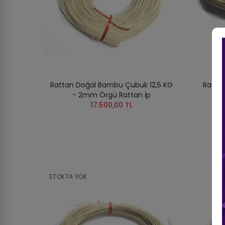
Rattan Doğal Bambu Çubuk 12,5 KG
Ratta
- 2mm Örgü Rattan İp
17.500,00 TL
STOKTA YOK