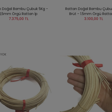
n Doğal Bambu Çubuk 5Kg -
Rattan Doğal Bambu Çubu
1,5mm Örgü Rattan İp
Brüt - 1.5mm Örgü Ratta
7.375,00 TL
3.100,00 TL
 YOK