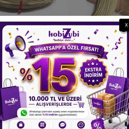
X
n Doğal Bambu Çubuk 3KG -
Rattan Doğal Bambu Çubuk 
2mm Örgü Rattan İp
Brüt - 2mm Örgü Rattan
4.380,00 TL
250,00 TL