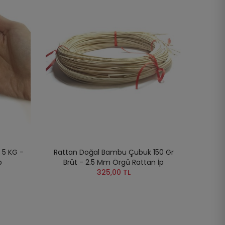
5 KG -
Rattan Doğal Bambu Çubuk 150 Gr
p
Brüt - 2.5 Mm Örgü Rattan İp
325,00 TL