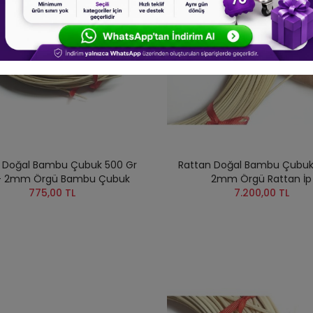
 Doğal Bambu Çubuk 500 Gr
Rattan Doğal Bambu Çubuk 
 - 2mm Örgü Bambu Çubuk
2mm Örgü Rattan İp
775,00 TL
7.200,00 TL