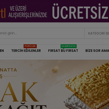
KATEGORI S
POPÜLER
KAMPANYA
DEN
TERCİH EDİLENLER
FIRSAT BU FIRSAT
BİZE SOR AMA