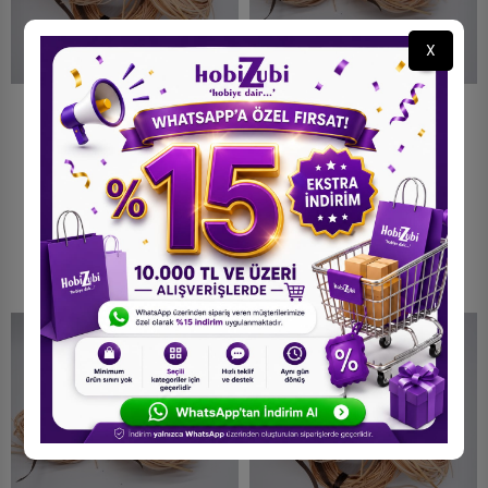
X
Yassı Rattan Doğal Bambu
Yassı Rattan Doğal Bambu
Çubuk 3 Kg Brüt- 2mm
Çubuk 150 Gr Brüt - 2mm
Rattan İp
Rattan İp
7.500,00 TL
665,00 TL
STOKTA YOK