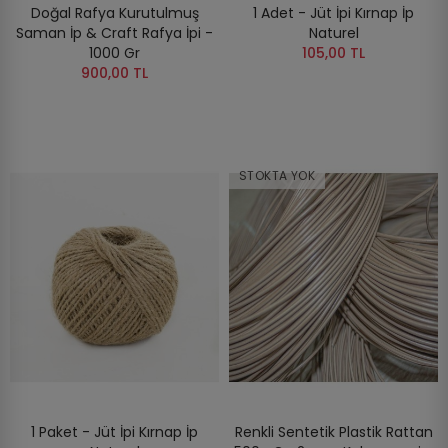
Doğal Rafya Kurutulmuş
1 Adet - Jüt İpi Kırnap İp
Saman İp & Craft Rafya İpi -
Naturel
1000 Gr
105,00 TL
900,00 TL
STOKTA YOK
1 Paket - Jüt İpi Kırnap İp
Renkli Sentetik Plastik Rattan