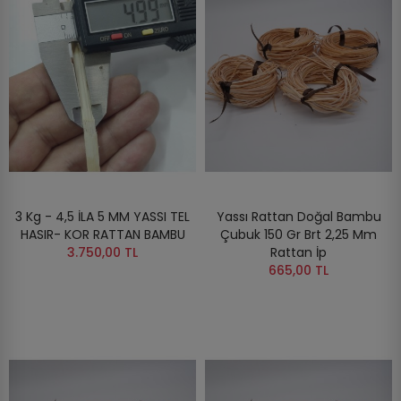
3 Kg - 4,5 İLA 5 MM YASSI TEL
Yassı Rattan Doğal Bambu
HASIR- KOR RATTAN BAMBU
Çubuk 150 Gr Brt 2,25 Mm
3.750,00 TL
Rattan İp
665,00 TL