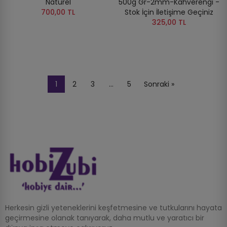
Naturel
500g Gr-2mm-Kahverengi -
700,00 TL
Stok İçin İletişime Geçiniz
325,00 TL
1
2
3
…
5
Sonraki »
Herkesin gizli yeteneklerini keşfetmesine ve tutkularını hayata
geçirmesine olanak tanıyarak, daha mutlu ve yaratıcı bir