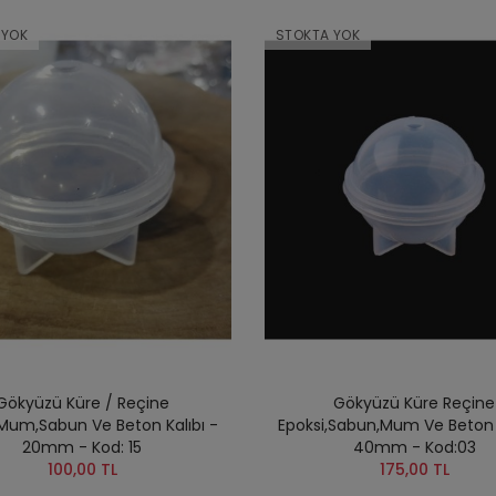
 YOK
STOKTA YOK
Gökyüzü Küre / Reçine
Gökyüzü Küre Reçine
,Mum,Sabun Ve Beton Kalıbı -
Epoksi,Sabun,Mum Ve Beton K
20mm - Kod: 15
40mm - Kod:03
100,00 TL
175,00 TL