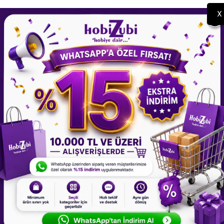
X
 Epoksi,Sabun,Mum Ve Beton
Reçine Epoksi Gül, Sabun, 
Kalıbı- Mini Gül -Kod:38
Beton Kalıbı -Kod:39
150,00 TL
100,00 TL
 YOK