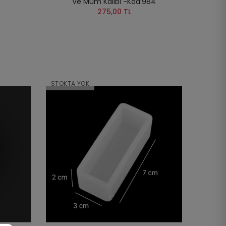
Ve Mum Kalıbı -Kod:984
275,00 TL
STOKTA YOK