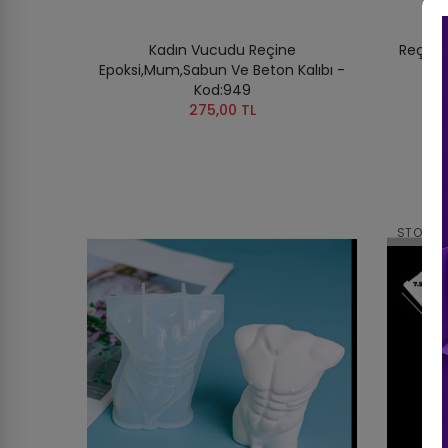
Kadın Vucudu Reçine
Reçine
Epoksi,Mum,Sabun Ve Beton Kalıbı -
Kod:949
275,00 TL
STOKTA