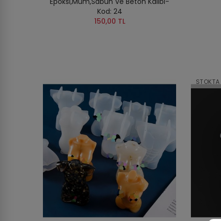
Epoksi,Mum,Sabun Ve Beton Kalıbı-
Kod: 24
150,00 TL
STOKTA