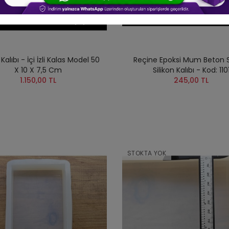
alıbı - İçi İzli Kalas Model 50
Reçine Epoksi Mum Beton
X 10 X 7,5 Cm
Silikon Kalıbı - Kod: 110
1.150,00 TL
245,00 TL
STOKTA YOK