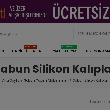
SABUN SILIKON KALI
POPÜLER
KAMPANYA
DEN
TERCİH EDİLENLER
FIRSAT BU FIRSAT
BİZE SOR AMA
abun Silikon Kalıpl
Ana Sayfa
Sabun Yapım Malzemeleri
Sabun Silikon Kalıplar
Toplam 51 ür