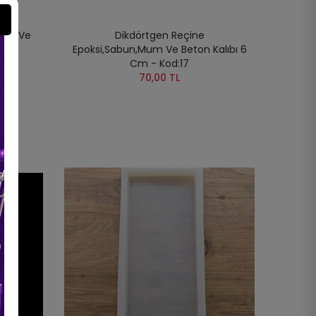
Mum Ve
Dikdörtgen Reçine
Epoksi,Sabun,Mum Ve Beton Kalıbı 6
Cm - Kod:17
70,00 TL