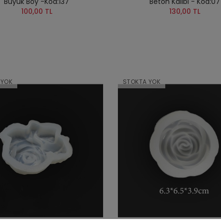
Büyük Boy -Kod:137
Beton Kalıbı - Kod:07
100,00 TL
130,00 TL
 YOK
STOKTA YOK