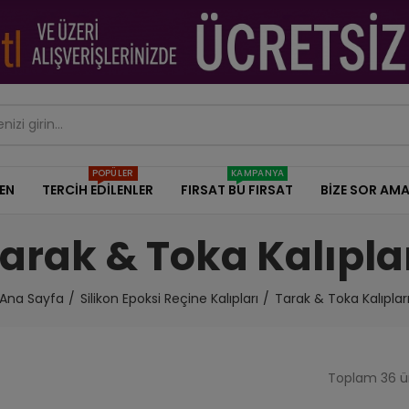
POPÜLER
KAMPANYA
DEN
TERCİH EDİLENLER
FIRSAT BU FIRSAT
BİZE SOR AMA
arak & Toka Kalıpla
Ana Sayfa
Silikon Epoksi Reçine Kalıpları
Tarak & Toka Kalıplar
Toplam 36 ür