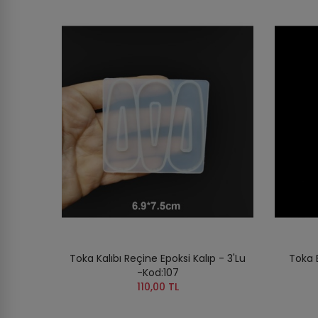
Toka Kalıbı Reçine Epoksi Kalıp - 3'lu
Toka E
-Kod:107
110,00 TL