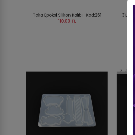
Toka Epoksi Silikon Kalıbı -Kod:261
3'lü T
110,00 TL
STOKTA