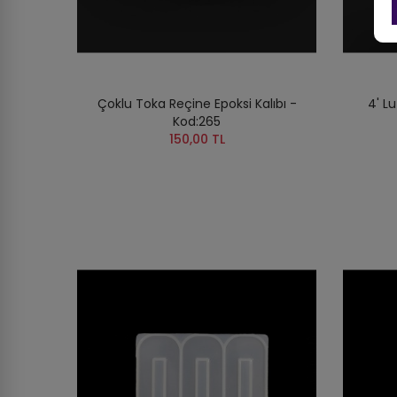
Çoklu Toka Reçine Epoksi Kalıbı -
4' L
Kod:265
150,00 TL