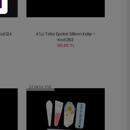
od:124
4'lü Toka Epoksi Silikon Kalıp -
Kod:263
110,00 TL
STOKTA YOK