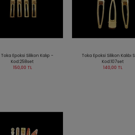
 Toka Epoksi Silikon Kalıp -
Toka Epoksi Silikon Kalıbı S
Kod:258set
Kod:107set
150,00 TL
140,00 TL