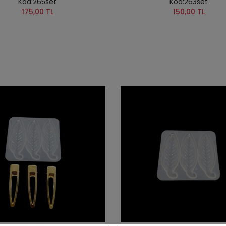
Kod:265set
Kod:263set
175,00 TL
150,00 TL