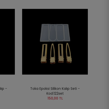
lıp -
Toka Epoksi Silikon Kalıp Seti -
Kod:122set
150,00 TL