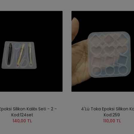
poksi Silikon Kalıbı Seti - 2 -
4'Lü Toka Epoksi Silikon Ka
Kod:124set
Kod:259
140,00 TL
110,00 TL