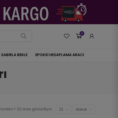
0
0
 SABIRLA BEKLE
EPOKSİ HESAPLAMA ARACI
rı
ı
ünden 1-22 arası gösteriliyor
22
Alakalı