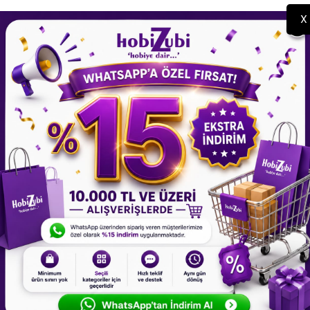
X
oka Epoksi Silikon Kalıp Seti -
3'lü Toka Epoksi Silikon Kalıp
Kod:260set
Kod:260
150,00 TL
110,00 TL
 YOK