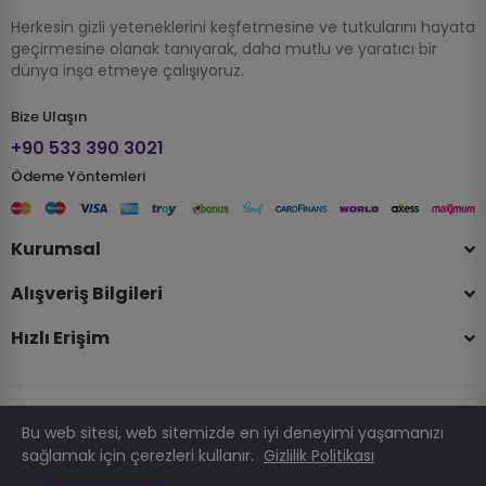
Herkesin gizli yeteneklerini keşfetmesine ve tutkularını hayata
geçirmesine olanak tanıyarak, daha mutlu ve yaratıcı bir
dünya inşa etmeye çalışıyoruz.
Bize Ulaşın
+90 533 390 3021
Ödeme Yöntemleri
Kurumsal
Alışveriş Bilgileri
Hızlı Erişim
Bu web sitesi, web sitemizde en iyi deneyimi yaşamanızı
© 2025 Telif Hakkı Hobizubi.com . Tüm Hakları Saklıdır.
sağlamak için çerezleri kullanır.
Gizlilik Politikası
PRESTATÜRK