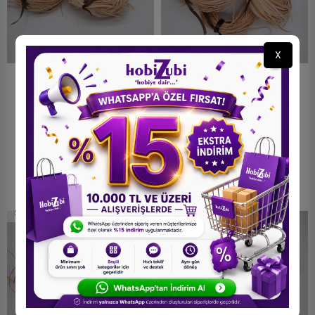
X
Yassı Rattan Doğal Bambu
Yassı Rattan Doğal Bambu
Çubuk 2 Kg Brüt - 2mm
Çubuk 250 Gram Brüt -
Rattan İp
2mm Rattan İp
5.250,00 TL
850,00 TL
STOKTA YOK
STOKTA YOK