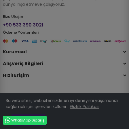
dünya inşa etmeye çalışıyoruz.
Bize Ulaşın
+90 533 390 3021
Ödeme Yöntemleri
Kurumsal
Alışveriş Bilgileri
Hızlı Erişim
Bu web sitesi, web sitemizde en iyi deneyimi yaşamanızı
© 2025 Telif Hakkı Hobizubi.com . Tüm Hakları Saklıdır.
sağlamak için çerezleri kullanır.
Gizlilik Politikası
PRESTATÜRK
Anladım
WhatsApp Sipariş