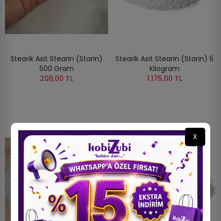
Stearik Asit Stearin (Starin)
Stearik Asit Stearin (Starin) 5
500 Gram
Kilogram
200,00 TL
1.175,00 TL
X