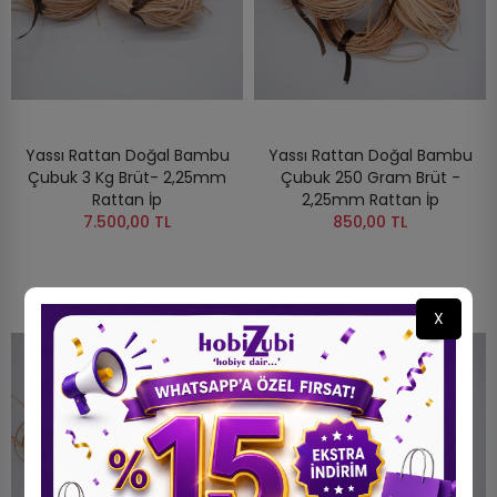
Yassı Rattan Doğal Bambu
Yassı Rattan Doğal Bambu
Çubuk 3 Kg Brüt- 2,25mm
Çubuk 250 Gram Brüt -
Rattan İp
2,25mm Rattan İp
7.500,00 TL
850,00 TL
X
STOKTA YOK