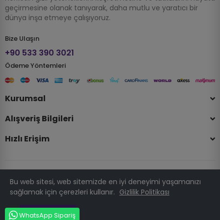
geçirmesine olanak tanıyarak, daha mutlu ve yaratıcı bir
dünya inşa etmeye çalışıyoruz.
Bize Ulaşın
+90 533 390 3021
Ödeme Yöntemleri
Kurumsal
Alışveriş Bilgileri
Hızlı Erişim
Bu web sitesi, web sitemizde en iyi deneyimi yaşamanızı
© 2025 Telif Hakkı Hobizubi.com . Tüm Hakları Saklıdır.
sağlamak için çerezleri kullanır.
Gizlilik Politikası
PRESTATÜRK
Anladım
WhatsApp Sipariş