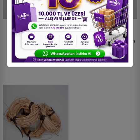
Yassı Rattan Doğal Bambu
Yassı Rattan Doğal Bambu
Çubuk 500 Gr Brüt -
Çubuk 100 Gr Brüt - 2,25mm
2,25mm Rattan İp
Rattan İp
1.400,00 TL
450,00 TL