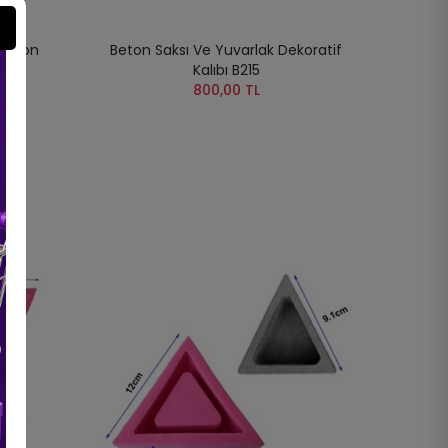
ilikon
Beton Saksı Ve Yuvarlak Dekoratif
Kalıbı B215
800,00 TL