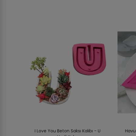
I Love You Beton Saksı Kalıbı - U
Havuç