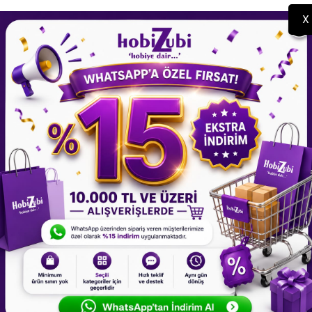
X
Altı Silikon Beton Kalıp - Kare
Yuvarlak Tealight Mumluk S
300,00 TL
Kalıbı
200,00 TL