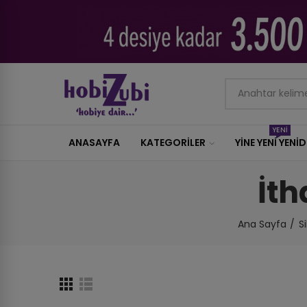
YENİ
ANASAYFA
KATEGORILER
YİNE YENİ YENİ
İth
Ana Sayfa
S