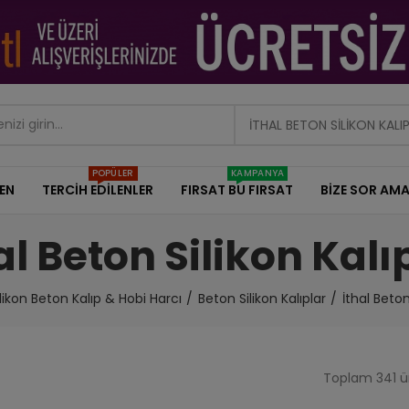
İTHAL BETON SILIKON KALI
POPÜLER
KAMPANYA
DEN
TERCİH EDİLENLER
FIRSAT BU FIRSAT
BİZE SOR AMA
al Beton Silikon Kalı
ilikon Beton Kalıp & Hobi Harcı
Beton Silikon Kalıplar
İthal Beton
Toplam 341 ür