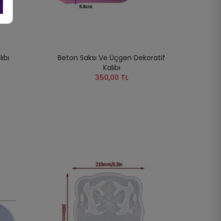
ıbı
Beton Saksı Ve Üçgen Dekoratif
Kalıbı
350,00 TL