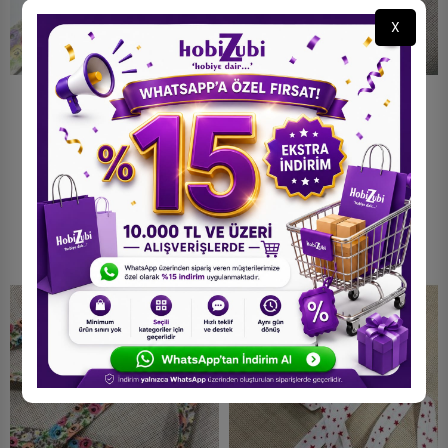
X
250 Metre Desenli Biye - 2
250 Metre Desenli Biye - 2
Cm Sari Lila Güller Koton
Cm Pembe Güller Koton
Biye
Biye
2.800,00 TL
2.800,00 TL