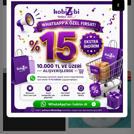
X
Kolye Reçine Epoksi Kalıp -
Kolye Reçine Epoksi Kalıbı -
Dikdörtgen -Kod:150
Damla - Kod:159
45,00 TL
45,00 TL
STOKTA YOK