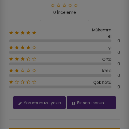
0 İnceleme
Mükemm
el
0
İyi
0
Orta
0
Kötü
0
Çok Kötü
0
Yorumunuzu yazın
Bir soru sorun