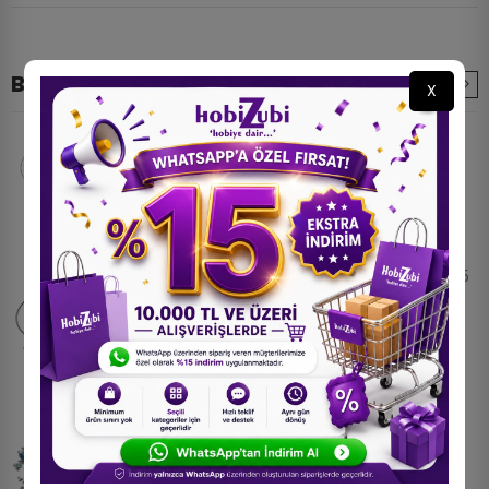
Benzer Ürünler
X
YAPIŞKANLI VÜCUT TAŞI GÖĞÜS ARASI MODEL
XT 05
250,00 TL
Yapışkanlı Vücut Taşı Göğüs Arası Model XT 15
250,00 TL
Yüz Taşı Yapışma YT-73
250,00 TL