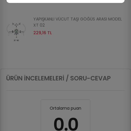
YAPIŞKANLI VÜCUT TAŞI GÖĞÜS ARASI MODEL
XT 02
229,16 TL
ÜRÜN İNCELEMELERI / SORU-CEVAP
Ortalama puan
0.0