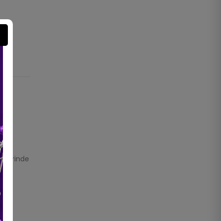
jelerinde
.