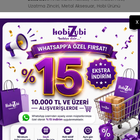
Uzatma Zinciri
Metal Aksesuar
Hobi Ürünü
X
klama
Ürün Detayları
Sarı 25mm - 30 Adet
ur yapılı tasarımı sayesinde anahtarların ve aksesuarların güvenle
ürlü kullanım sunar. Anahtarlık, çanta aksesuarı, takı ve hobi pro
r.
ımlar için WhatsApp hattımız üzerinden bizimle iletişime
farklılıkları oluşabilir; sipariş verirken lütfen dikkate alınız