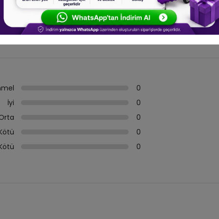
mel
0
İyi
0
Orta
0
Kötü
0
Kötü
0