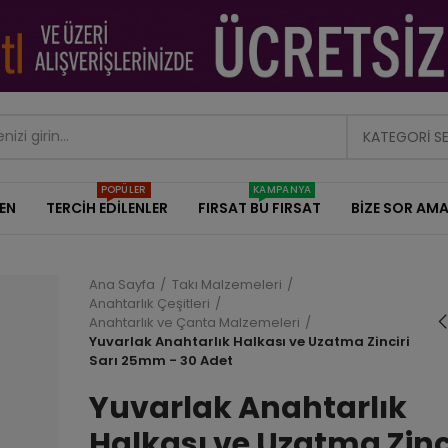
KATEGORI S
POPÜLER
KAMPANYA
DEN
TERCİH EDİLENLER
FIRSAT BU FIRSAT
BİZE SOR AMA
Ana Sayfa
Takı Malzemeleri
Anahtarlık Çeşitleri
Anahtarlık ve Çanta Malzemeleri
Papağan Yayl
Yuvarlak Anahtarlık Halkası ve Uzatma Zinciri
Anahtarlık Klip
Sarı 25mm - 30 Adet
Yuvarlak Antr
18x35mm - 1 
Yuvarlak Anahtarlık
15,00 TL
Halkası ve Uzatma Zinc