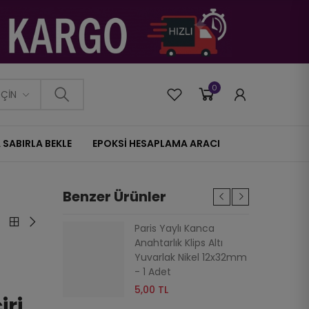
0
0
EÇIN
 SABIRLA BEKLE
EPOKSİ HESAPLAMA ARACI
Benzer Ürünler
ı Kanca
Paris Yaylı Kanca
s Altı
Anahtarlık Klips Altı
asit
Yuvarlak Nikel 12x32mm
Adet
- 1 Adet
5,00 TL
iri