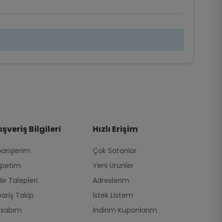
ışveriş Bilgileri
Hızlı Erişim
parişlerim
Çok Satanlar
petim
Yeni Ürünler
de Talepleri
Adreslerim
pariş Takip
İstek Listem
esabım
İndirim Kuponlarım