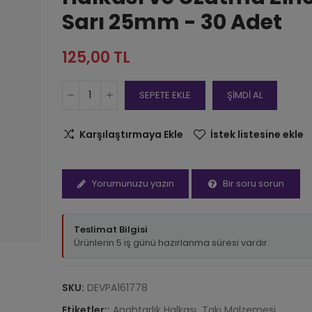
Papağan Yayl
Sarı 25mm - 30 Adet
Anahtarlık Ça
Klips Siyah 
1 Adet
125,00 TL
20,00 TL
SEPETE EKLE
ŞİMDİ AL
Karşılaştırmaya Ekle
İstek listesine ekle
Yorumunuzu yazın
Bir soru sorun
Teslimat Bilgisi
Ürünlerin 5 iş günü hazırlanma süresi vardır.
SKU:
DEVPA161778
Etiketler::
Anahtarlık Halkası
Takı Malzemesi