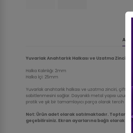
Açı
Yuvarlak Anahtarlık Halkası ve Uzatma Zinciri 
Halka Kalınlığı: 2mm
Halka İçi: 25mm
Yuvarlak anahtarlık halkası ve uzatma zinciri, çift t
sabitlenmesini sağlar. Dayanıklı metal yapısı uzun öm
pratik ve şık bir tamamlayıcı parça olarak tercih edili
Not: Ürün adet olarak satılmaktadır. Toptan al
geçebilirsiniz. Ekran ayarlarına bağlı olarak ton 