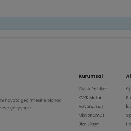
Kurumsal
Al
Gizlilik Politikası
Si
KVKK Metni
Se
rını hayata geçirmesine olanak
Vizyonumuz
İa
eye çalışıyoruz.
Misyonumuz
Si
Bize Ulaşın
H