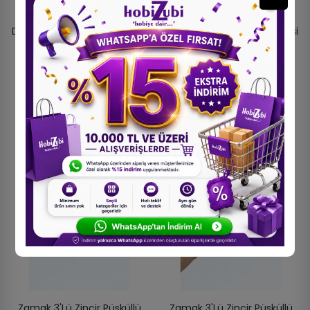
Zamak 3'lü Zincir Püsküllü
Zamak 3'lü Zincir Püsküllü
Damla Uçlu Tesbih İmamesi
Damla Uçlu Tesbih İmamesi
Nikel
Nikel
25,00 TL
25,00 TL
Zamak 3'lü Zincir Püsküllü
Zamak 3'lü Zincir Püsküllü