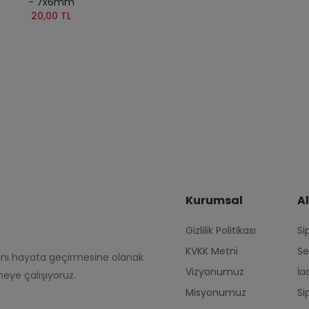
- 7x6mm
20,00 TL
Kurumsal
Al
Gizlilik Politikası
Si
KVKK Metni
Se
rını hayata geçirmesine olanak
Vizyonumuz
İa
eye çalışıyoruz.
Misyonumuz
Si