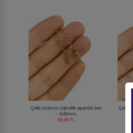
Çelik Uzatma Orjinallik Aparatlı Sarı
Çelik U
- 3x10mm
25,00 TL