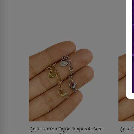
Çelik Uzatma Orjinallik Aparatlı Sarı-
Çelik U