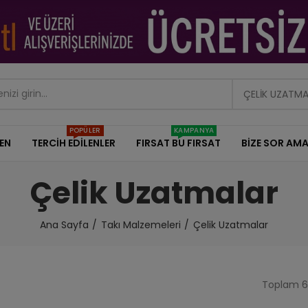
ÇELIK UZATM
POPÜLER
KAMPANYA
DEN
TERCİH EDİLENLER
FIRSAT BU FIRSAT
BİZE SOR AMA
Çelik Uzatmalar
Ana Sayfa
Takı Malzemeleri
Çelik Uzatmalar
Toplam 6 