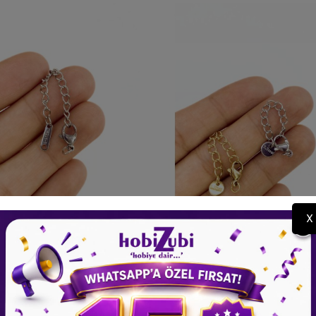
X
zatma Orjinallik Aparatlı Nikel
Çelik Uzatma Orjinallik Apara
- 3x10mm
- 6x6mm
20,00 TL
25,00 TL