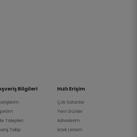
ışveriş Bilgileri
Hızlı Erişim
parişlerim
Çok Satanlar
petim
Yeni Ürünler
de Talepleri
Adreslerim
pariş Takip
İstek Listem