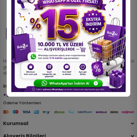
Herkesin gizli yeteneklerini keşfetmesine ve tutkularını hayata
geçirmesine olanak tanıyarak, daha mutlu ve yaratıcı bir
dünya inşa etmeye çalışıyoruz.
Bize Ulaşın
+90 533 390 3021
Ödeme Yöntemleri
Kurumsal
Alışveriş Bilgileri